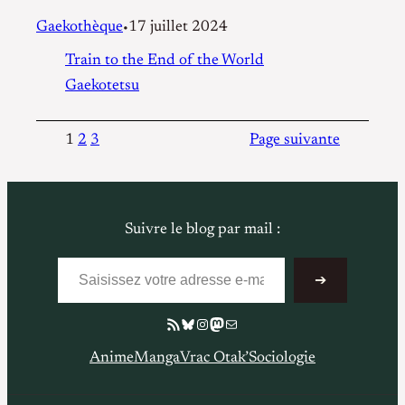
Gaekothèque
17 juillet 2024
•
Train to the End of the World
Gaekotetsu
1
2
3
Page suivante
Suivre le blog par mail :
Saisissez votre adresse e-mail…
➔
Flux RSS
Bluesky
Instagram
Mastodon
E-mail
Anime
Manga
Vrac Otak’
Sociologie