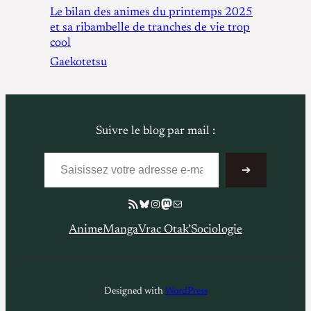
Le bilan des animes du printemps 2025
et sa ribambelle de tranches de vie trop
cool
Gaekotetsu
Suivre le blog par mail :
Saisissez votre adresse e-mail…
➔
Flux RSS
Bluesky
Instagram
Mastodon
E-mail
Anime
Manga
Vrac Otak’
Sociologie
Designed with
WordPress