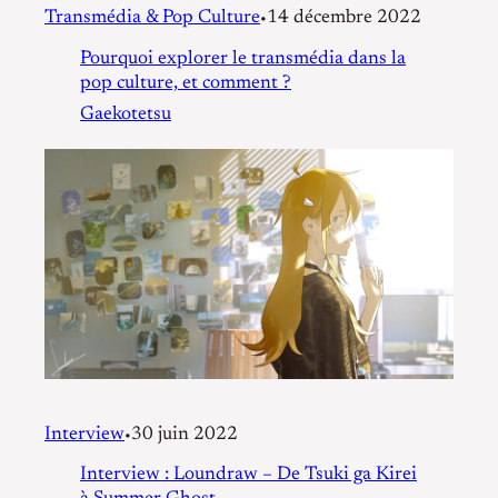
Transmédia & Pop Culture
14 décembre 2022
•
Pourquoi explorer le transmédia dans la
pop culture, et comment ?
Gaekotetsu
Interview
30 juin 2022
•
Interview : Loundraw – De Tsuki ga Kirei