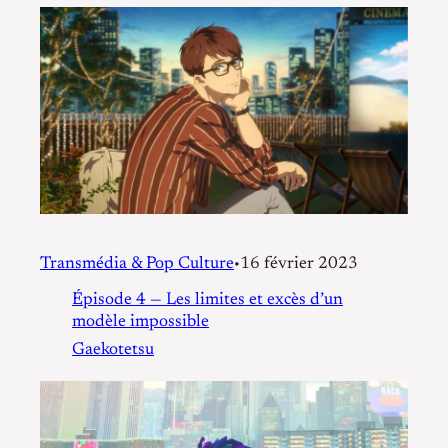
Transmédia & Pop Culture
16 février 2023
•
Épisode 4 — Les limites et excès d’un
modèle impossible
Gaekotetsu