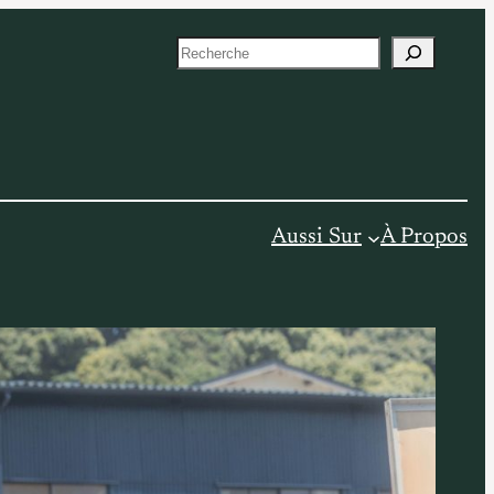
S
e
a
r
c
h
Aussi Sur
À Propos