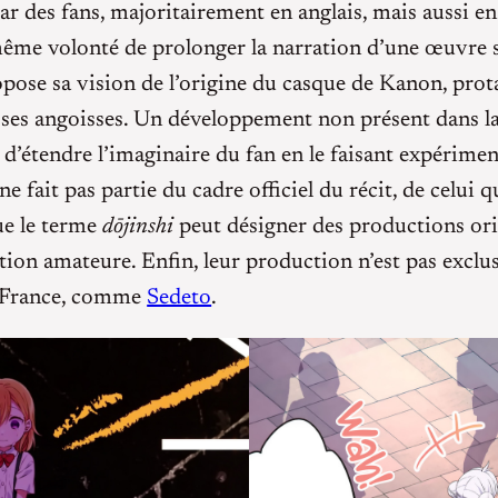
par des fans, majoritairement en anglais, mais aussi e
a même volonté de prolonger la narration d’une œuvre s
pose sa vision de l’origine du casque de Kanon, pro
à ses angoisses. Un développement non présent dans la
étendre l’imaginaire du fan en le faisant expériment
e fait pas partie du cadre officiel du récit, de celui 
ue le terme
dōjinshi
peut désigner des productions ori
éation amateure. Enfin, leur production n’est pas exclu
France, comme
Sedeto
.