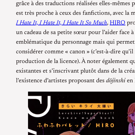
grâce à des traductions réalisées elles-mêmes 
est très proche à ceux des fanfictions, avec l
I Hate It, I Hate It, I Hate It So Much
,
HIRO
pro
un cadeau de sa petite sœur pour l’aider face 
emblématique du personnage mais qui permet d’
considérer comme « canon » (c’est-à-dire qu’il n
production de la licence). À noter également q
existantes et s’inscrivant plutôt dans de la cr
l’existence d’artistes proposant des
dōjinshi
en 