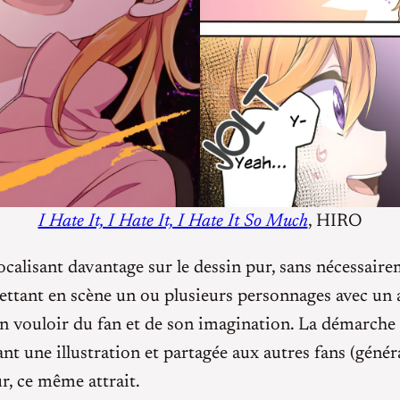
I Hate It, I Hate It, I Hate It So Much
, HIRO
focalisant davantage sur le dessin pur, sans nécessai
 mettant en scène un ou plusieurs personnages avec un 
on vouloir du fan et de son imagination. La démarche 
t une illustration et partagée aux autres fans (génér
ur, ce même attrait.