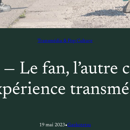
Transmédia & Pop Culture
— Le fan, l’autre 
expérience transmé
•
19 mai 2023
Gaekotetsu