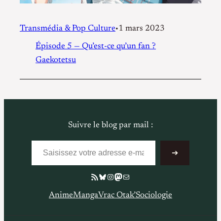
Transmédia & Pop Culture
1 mars 2023
•
Épisode 5 — Qu’est-ce qu’un fan ?
Gaekotetsu
Suivre le blog par mail :
Saisissez votre adresse e-mail…
➔
Flux RSS
Bluesky
Instagram
Mastodon
E-mail
Anime
Manga
Vrac Otak’
Sociologie