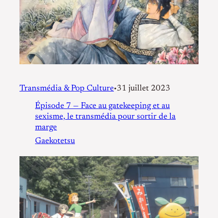
Transmédia & Pop Culture
31 juillet 2023
•
Épisode 7 — Face au gatekeeping et au
sexisme, le transmédia pour sortir de la
marge
Gaekotetsu