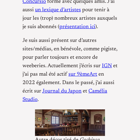
Concursio
formé avec quelques amis. J’ai
aussi
un lexique d’artistes
pour tenir à
jour les (trop) nombreux artistes auxquels
je suis abonnés (
présentation ici
).
Je suis aussi présent sur d’autres
sites/médias, en bénévole, comme pigiste,
pour parler toujours et encore de
weeberies. Actuellement j’écris sur
IGN
et
j’ai pas mal été actif
sur 9èmeArt
en
2022 également. Dans le passé, j’ai aussi
écrit sur
Journal du Japon
et
Camélia
Studio
.
Autre décor tiré de
Gochiusa
,