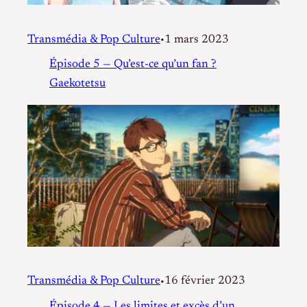
Transmédia & Pop Culture
1 mars 2023
•
Épisode 5 — Qu’est-ce qu’un fan ?
Gaekotetsu
Transmédia & Pop Culture
16 février 2023
•
Épisode 4 — Les limites et excès d’un