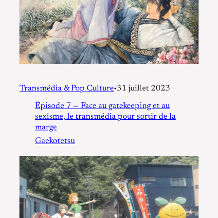
Transmédia & Pop Culture
31 juillet 2023
•
Épisode 7 — Face au gatekeeping et au
sexisme, le transmédia pour sortir de la
marge
Gaekotetsu