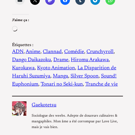
J’aime ça :
Chargement…
Étiquettes :
ADN
, 
Anime
, 
Clannad
, 
Comédie
, 
Crunchyroll
, 
Dango Daikazoku
, 
Drame
, 
Hiromu Arakawa
, 
Kurokawa
, 
Kyoto Animation
, 
La Disparition de
Haruhi Suzumiya
, 
Manga
, 
Silver Spoon
, 
Sound!
Euphonium
, 
Tonari no Seki-kun
, 
Tranche de vie
Gaekotetsu
Sociologue des weebs. Adepte de douceurs culinaires &
mangaphiles. Mon âme a été corrompue par Love Live,
mais je vais bien.