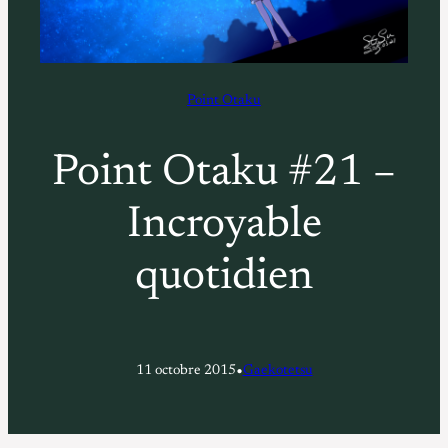
Point Otaku
Point Otaku #21 –
Incroyable
quotidien
•
11 octobre 2015
Gaekotetsu