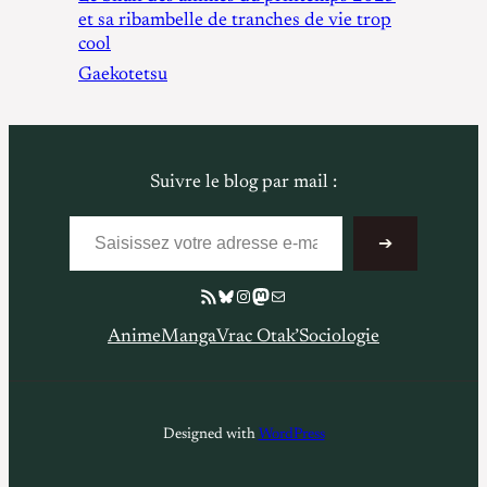
et sa ribambelle de tranches de vie trop
cool
Gaekotetsu
Suivre le blog par mail :
Saisissez votre adresse e-mail…
➔
Flux RSS
Bluesky
Instagram
Mastodon
E-mail
Anime
Manga
Vrac Otak’
Sociologie
Designed with
WordPress