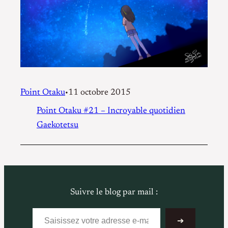
Point Otaku
11 octobre 2015
•
Point Otaku #21 – Incroyable quotidien
Gaekotetsu
Suivre le blog par mail :
Saisissez votre adresse e-mail…
➔