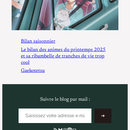
Bilan saisonnier
Le bilan des animes du printemps 2025
et sa ribambelle de tranches de vie trop
cool
Gaekotetsu
Suivre le blog par mail :
Saisissez votre adresse e-mail…
➔
Flux RSS
Bluesky
Instagram
Mastodon
E-mail