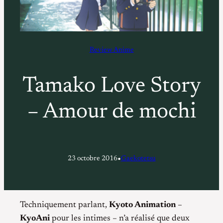
Review Anime
Tamako Love Story
– Amour de mochi
•
23 octobre 2016
Gaekotetsu
Techniquement parlant,
Kyoto Animation
–
KyoAni
pour les intimes – n’a réalisé que deux