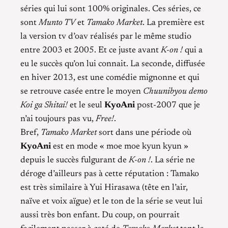
séries qui lui sont 100% originales. Ces séries, ce
sont
Munto TV
et
Tamako Market
. La première est
la version tv d’oav réalisés par le même studio
entre 2003 et 2005. Et ce juste avant
K-on !
qui a
eu le succès qu’on lui connait. La seconde, diffusée
en hiver 2013, est une comédie mignonne et qui
se retrouve casée entre le moyen
Chuunibyou demo
Koi ga Shitai!
et le seul
KyoAni
post-2007 que je
n’ai toujours pas vu,
Free!
.
Bref,
Tamako Market
sort dans une période où
KyoAni
est en mode « moe moe kyun kyun »
depuis le succès fulgurant de
K-on !
. La série ne
déroge d’ailleurs pas à cette réputation : Tamako
est très similaire à Yui Hirasawa (tête en l’air,
naïve et voix aïgue) et le ton de la série se veut lui
aussi très bon enfant. Du coup, on pourrait