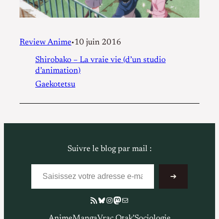
Review Anime
10 juin 2016
•
Shirobako – La vraie vie (d’un studio
d’animation)
Gaekotetsu
Suivre le blog par mail :
Saisissez votre adresse e-mail…
➔
Flux RSS
Bluesky
Instagram
Mastodon
E-mail
Anime
Manga
Vrac Otak’
Sociologie