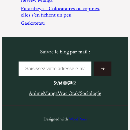
Review Manga
Futaribeya – Colocataires ou copines,
elles s’en fichent un peu
Gaekotetsu
Suivre le blog par mail :
Saisissez votre adresse e-mail…
➔
Flux RSS
Bluesky
Instagram
Mastodon
E-mail
Anime
Manga
Vrac Otak’
Sociologie
Designed with
WordPress