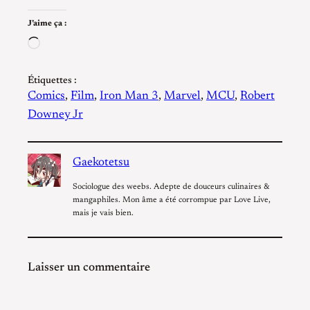
J’aime ça :
Chargement…
Étiquettes :
Comics
, 
Film
, 
Iron Man 3
, 
Marvel
, 
MCU
, 
Robert
Downey Jr
Gaekotetsu
Sociologue des weebs. Adepte de douceurs culinaires &
mangaphiles. Mon âme a été corrompue par Love Live,
mais je vais bien.
Laisser un commentaire