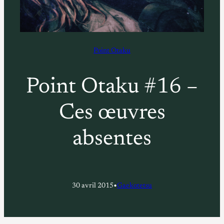
Point Otaku
Point Otaku #16 –
Ces œuvres
absentes
•
30 avril 2015
Gaekotetsu