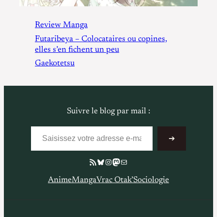
Review Manga
Futaribeya – Colocataires ou copines,
elles s’en fichent un peu
Gaekotetsu
Suivre le blog par mail :
Saisissez votre adresse e-mail…
➔
Flux RSS
Bluesky
Instagram
Mastodon
E-mail
Anime
Manga
Vrac Otak’
Sociologie