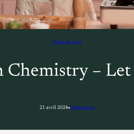
Coup de cœur
n Chemistry – Let 
•
21 avril 2024
Gaekotetsu