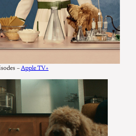
isodes –
Apple TV+