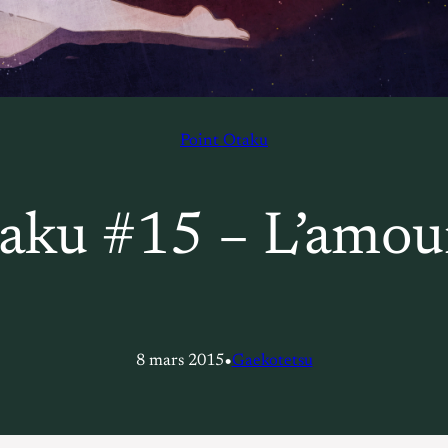
Point Otaku
aku #15 – L’amour
•
8 mars 2015
Gaekotetsu