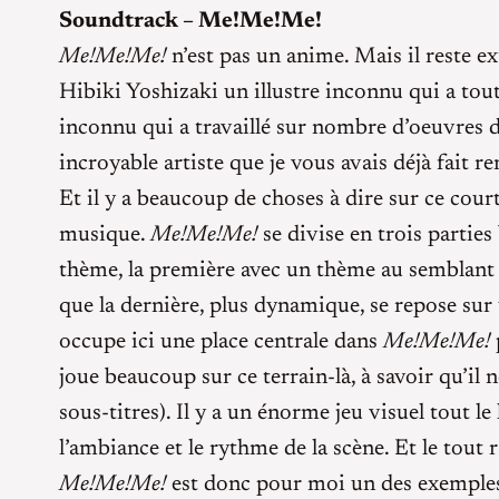
Soundtrack – Me!Me!Me!
Me!Me!Me!
n’est pas un anime. Mais il reste e
Hibiki Yoshizaki un illustre inconnu qui a to
inconnu qui a travaillé sur nombre d’oeuvres
incroyable artiste que je vous avais déjà fait 
Et il y a beaucoup de choses à dire sur ce cou
musique.
Me!Me!Me!
se divise en trois parties
thème, la première avec un thème au semblant 
que la dernière, plus dynamique, se repose sur 
occupe ici une place centrale dans
Me!Me!Me!
joue beaucoup sur ce terrain-là, à savoir qu’il 
sous-titres). Il y a un énorme jeu visuel tout 
l’ambiance et le rythme de la scène. Et le tout 
Me!Me!Me!
est donc pour moi un des exemples le