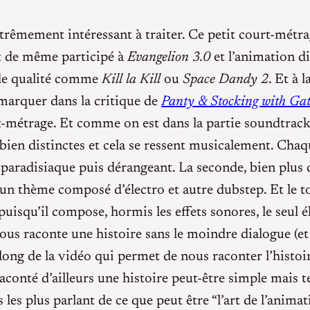
xtrêmement intéressant à traiter. Ce petit court-métra
ut de même participé à
Evangelion 3.0
et l’animation di
 de qualité comme
Kill la Kill
ou
Space Dandy 2
. Et à
remarquer dans la critique de
Panty & Stocking with Gat
rt-métrage. Et comme on est dans la partie soundtrack
 bien distinctes et cela se ressent musicalement. Chaq
paradisiaque puis dérangeant. La seconde, bien plus
un thème composé d’électro et autre dubstep. Et le to
puisqu’il compose, hormis les effets sonores, le seul
nous raconte une histoire sans le moindre dialogue (et
le long de la vidéo qui permet de nous raconter l’hist
raconté d’ailleurs une histoire peut-être simple mais te
s plus parlant de ce que peut être “l’art de l’animati