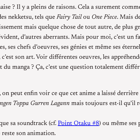
aise ? Il y a pleins de raisons. Cela a surement comm
 des nekketsu, tels que
Fairy Tail
ou
One Piece
. Mais de
ssement mais quelque chose de tout autre, de plus g
vident, d’autres aberrants. Mais pour moi, c’est un f
es, ses chefs d’oeuvres, ses génies et même ses éternel
c’est son art. Voir différentes oeuvres, les appréhende
rt du manga ? Ça, c’est une question totalement diffé
on peut enfin voir ce que cet anime a laissé derrière lui
ngen Toppa Gurren Lagann
mais toujours est-il qu’il 
que sa soundtrack (cf.
Point Otaku #8
) ou même ses p
e reste son animation.