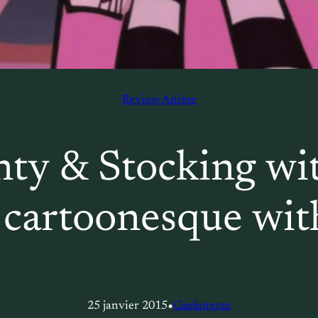
Review Anime
nty & Stocking wit
cartoonesque wit
•
25 janvier 2015
Gaekotetsu