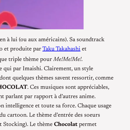
en à lui (ou aux américains). Sa soundtrack
o et produite par
Taku Takahashi
et
que triple thème pour
Me!Me!Me!
.
e qui par Imaishi. Clairement, un style
e dont quelques thèmes savent ressortir, comme
HOCOLAT
. Ces musiques sont appréciables,
nt parlant par rapport à d’autres anime.
 intelligence et toute sa force. Chaque usage
e du cartoon. Le thème d’entrée des soeurs
 et Stocking). Le thème
Chocolat
permet