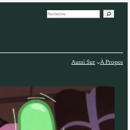
S
e
a
r
c
h
Aussi Sur
À Propos