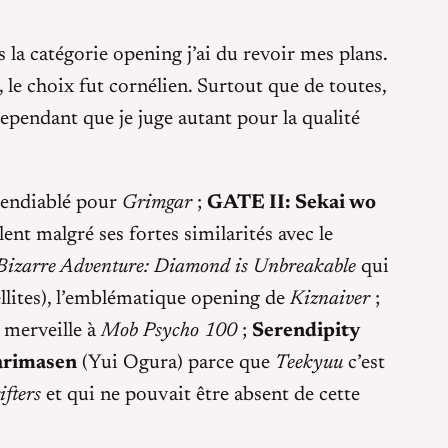
 la catégorie opening j’ai du revoir mes plans.
e choix fut cornélien. Surtout que de toutes,
cependant que je juge autant pour la qualité
endiablé pour
Grimgar
;
GATE II: Sekai wo
lent malgré ses fortes similarités avec le
 Bizarre Adventure: Diamond is Unbreakable
qui
ites), l’emblématique opening de
Kiznaiver
;
 merveille à
Mob Psycho 100
;
Serendipity
arimasen
(Yui Ogura) parce que
Teekyuu
c’est
ifters
et qui ne pouvait être absent de cette