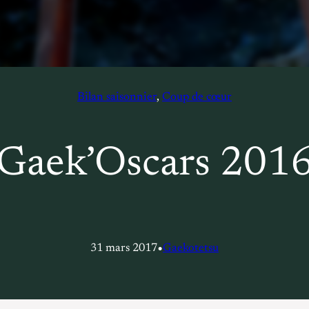
Bilan saisonnier
, 
Coup de cœur
Gaek’Oscars 201
•
31 mars 2017
Gaekotetsu