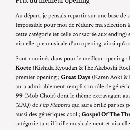
Prix du meilleur opening
Au départ, je pensais repartir sur une base de 
Impossible pour moi de réduire ma sélection à
cette catégorie (et celle consacrée aux ending)
visuelle que musicale d’un opening, ainsi qu’à s
Sont nominés dans pour le meilleur opening :
Koete
(Kishida Kyoudan & The Akeboshi Rocke
premier opening ;
Great Days
(Karen Aoki & 
aura admirablement rempli son rôle de génériq
99
(Mob Choir) dont le thème extravagant aus
(ZAQ) de
Flip Flappers
qui aura brillé par ses p
aussi des génériques cool ;
Gospel Of The Thr
catégorie tant il brille musicalement et visuell