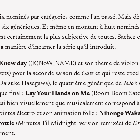
six nominés par catégories comme l’an passé. Mais dès
 six génériques. Et même en montant à huit nominés, l
 est certainement la plus subjective de toutes. Sachez 
a manière d’incarner la série qu’il introduit.
Knew day
((K)NoW_NAME) et son thème de violon 
ts) pour la seconde saison de
Gate
et qui reste excel
Daisuke Hasegawa), le quatrième générique de
JoJo’s
ue final ;
Lay Your Hands on Me
(Boom Boom Satell
si bien visuellement que musicalement correspond à
ointes électro et son animation folle ;
Nihongo Wak
ottle
(Minutes Til Midnight, version remixée) de
Dr
ement.