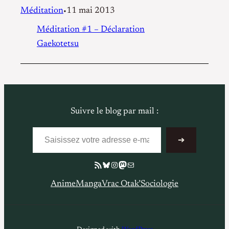
Méditation
11 mai 2013
•
Méditation #1 – Déclaration
Gaekotetsu
Suivre le blog par mail :
Saisissez votre adresse e-mail…
➔
Flux RSS
Bluesky
Instagram
Mastodon
E-mail
Anime
Manga
Vrac Otak’
Sociologie