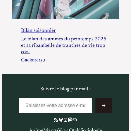
Bilan saisonnier
Le bilan des animes du printemps 2025
et sa ribambelle de tranches de vie trop
cool
Gaekotetsu
Suivre le blog par mail :
Saisissez votre adresse e-mail…
➔
Flux RSS
Bluesky
Instagram
Mastodon
E-mail
Anime
Manga
Vrac Otak’
Sociologie