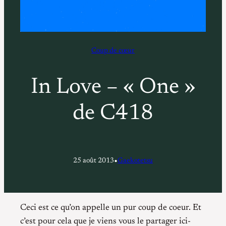
Coup de cœur
In Love – « One »
de C418
•
25 août 2013
Gaekotetsu
Ceci est ce qu’on appelle un pur coup de coeur. Et
c’est pour cela que je viens vous le partager ici-