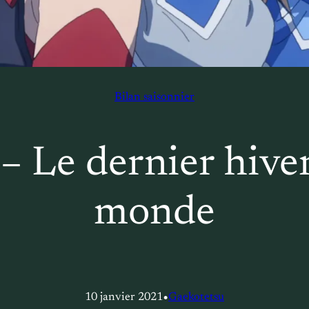
Bilan saisonnier
– Le dernier hiver
monde
•
10 janvier 2021
Gaekotetsu