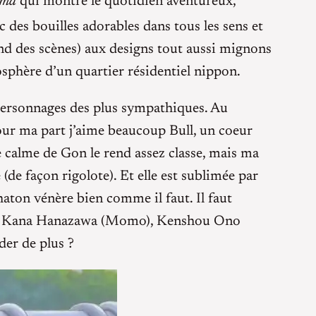
ama
qui montre le quotidien aventureux,
c des bouilles adorables dans tous les sens et
d des scènes) aux designs tout aussi mignons
mosphère d’un quartier résidentiel nippon.
personnages des plus sympathiques. Au
Pour ma part j’aime beaucoup Bull, un coeur
e calme de Gon le rend assez classe, mais ma
e façon rigolote). Et elle est sublimée par
haton vénère bien comme il faut. Il faut
lement Kana Hanazawa (Momo), Kenshou Ono
der de plus ?