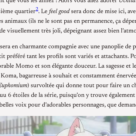
t que vous les aimez ! Alors vous allez adorer
Uchit
2
sième quartier
. Le
feel good
sera donc de mise ici, ave
animaux (ils ne le sont pas en permanence, ça dépen
 de visuellement très joli, dépeignant assez bien l’at
 sera en charmante compagnie avec une panoplie de 
 préféré tant les profils sont variés et attachants. 
adorable Momo et son élégante douceur. La sagesse et l
Koma, bagarreuse à souhait et constamment énervée (d
 Euphomium
) survoltée qui donne tout pour faire un c
seiyuu 6 étoiles de la série, puisqu’on y trouve éga
 belles voix pour d’adorables personnages, que deman