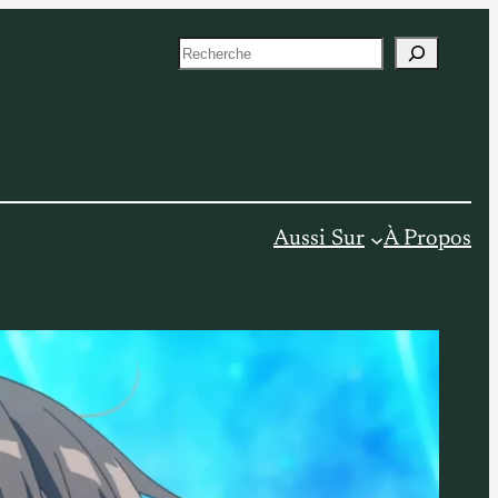
S
e
a
r
c
h
Aussi Sur
À Propos