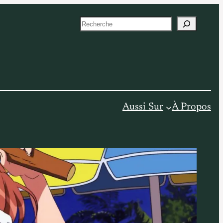
S
e
a
r
c
h
Aussi Sur
À Propos