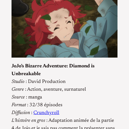
JoJo’s Bizarre Adventure: Diamond is
Unbreakable
Studio
: David Production
Genre
: Action, aventure, surnaturel
Source
: manga
Format
: 32/38 épisodes
Diffusion
:
Crunchyroll
L’histoire en gros
: Adaptation animée de la partie
4 de Jojo et je sais pas comment la présenter sans