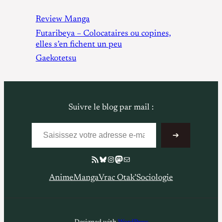
Review Manga
Futaribeya – Colocataires ou copines,
elles s’en fichent un peu
Gaekotetsu
Suivre le blog par mail :
Saisissez votre adresse e-mail…
➔
Flux RSS
Bluesky
Instagram
Mastodon
E-mail
Anime
Manga
Vrac Otak’
Sociologie