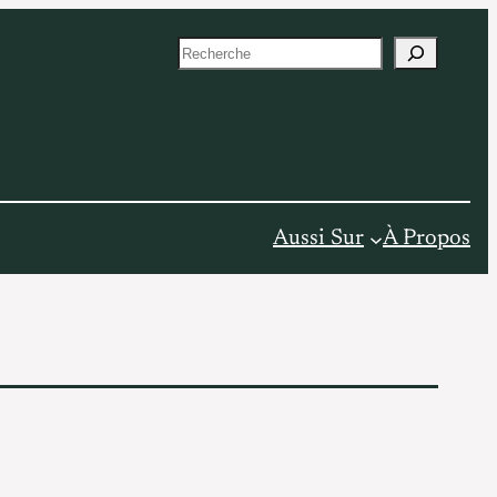
S
e
a
r
c
h
Aussi Sur
À Propos