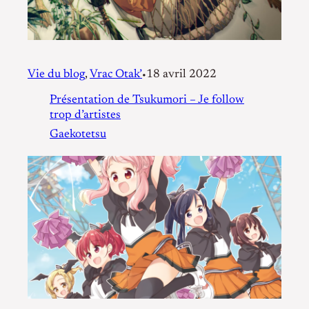
Vie du blog
, 
Vrac Otak’
18 avril 2022
•
Présentation de Tsukumori – Je follow
trop d’artistes
Gaekotetsu