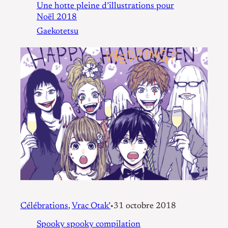
Une hotte pleine d’illustrations pour
Noël 2018
Gaekotetsu
Célébrations
, 
Vrac Otak’
31 octobre 2018
•
Spooky spooky compilation