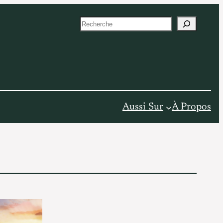
S
e
a
r
c
h
Aussi Sur
À Propos