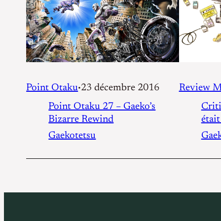
Review M
Point Otaku
23 décembre 2016
•
Criti
Point Otaku 27 – Gaeko’s
était
Bizarre Rewind
Gaek
Gaekotetsu