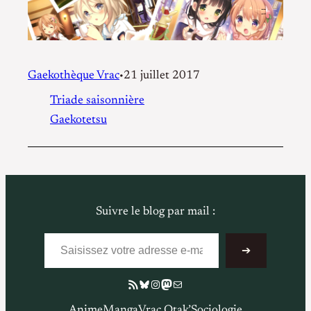
Gaekothèque Vrac
21 juillet 2017
•
Triade saisonnière
Gaekotetsu
Suivre le blog par mail :
Saisissez votre adresse e-mail…
➔
Flux RSS
Bluesky
Instagram
Mastodon
E-mail
Anime
Manga
Vrac Otak’
Sociologie