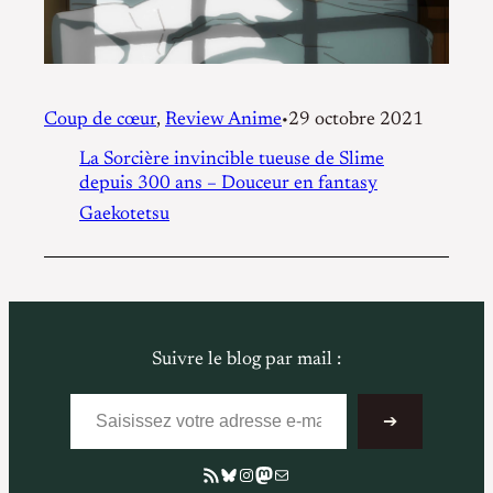
Coup de cœur
, 
Review Anime
29 octobre 2021
•
La Sorcière invincible tueuse de Slime
depuis 300 ans – Douceur en fantasy
Gaekotetsu
Suivre le blog par mail :
Saisissez votre adresse e-mail…
➔
Flux RSS
Bluesky
Instagram
Mastodon
E-mail