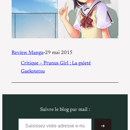
Review Manga
29 mai 2015
•
Critique – Prunus Girl : La gaieté
Gaekotetsu
Suivre le blog par mail :
Saisissez votre adresse e-mail…
➔