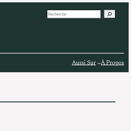
S
e
a
r
c
h
Aussi Sur
À Propos