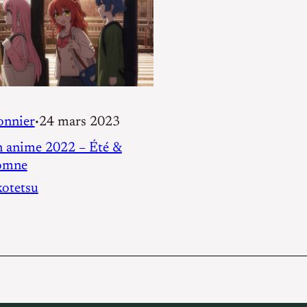
onnier
24 mars 2023
•
n anime 2022 – Été &
omne
otetsu