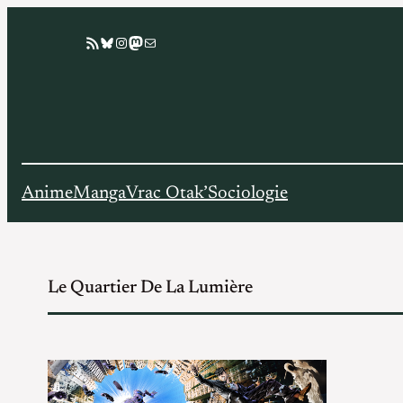
Aller
Flux RSS
Bluesky
Instagram
Mastodon
E-mail
au
contenu
Anime
Manga
Vrac Otak’
Sociologie
Le Quartier De La Lumière