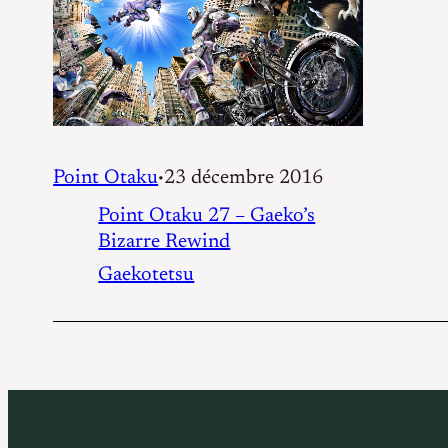
Point Otaku
23 décembre 2016
•
Point Otaku 27 – Gaeko’s
Bizarre Rewind
Gaekotetsu