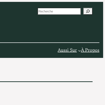
S
e
a
r
c
h
Aussi Sur
À Propos