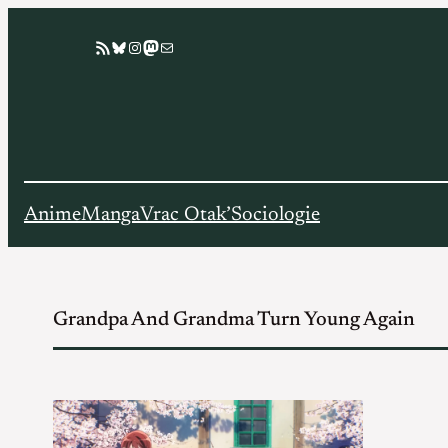
Aller
Flux RSS
Bluesky
Instagram
Mastodon
E-mail
au
contenu
Anime
Manga
Vrac Otak’
Sociologie
Grandpa And Grandma Turn Young Again