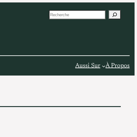
S
e
a
r
c
h
Aussi Sur
À Propos