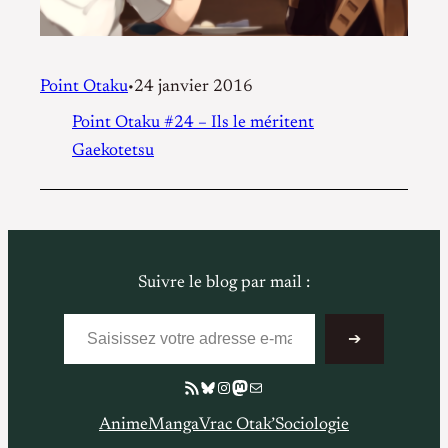
Point Otaku
24 janvier 2016
•
Point Otaku #24 – Ils le méritent
Gaekotetsu
Suivre le blog par mail :
Saisissez votre adresse e-mail…
➔
Flux RSS
Bluesky
Instagram
Mastodon
E-mail
Anime
Manga
Vrac Otak’
Sociologie