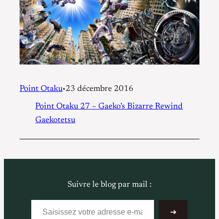
Point Otaku
23 décembre 2016
•
Point Otaku 27 – Gaeko’s Bizarre Rewind
Gaekotetsu
Suivre le blog par mail :
Saisissez votre adresse e-mail…
➔