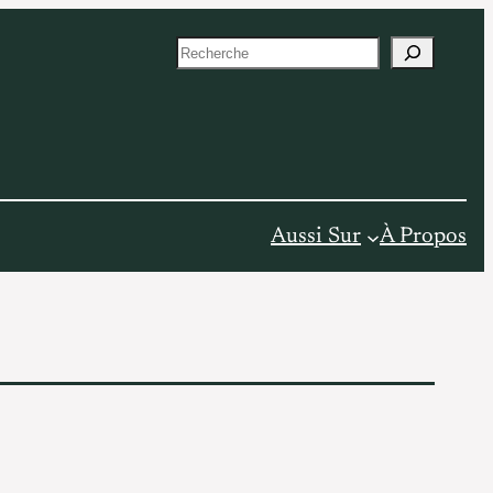
S
e
a
r
c
h
Aussi Sur
À Propos