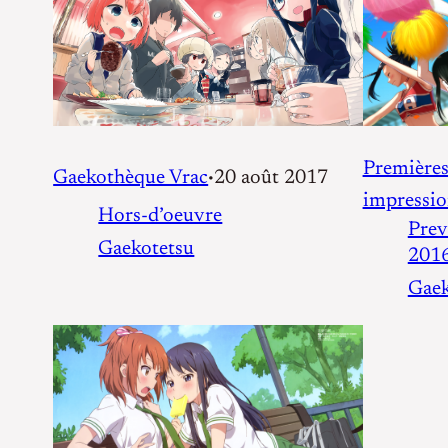
Première
Gaekothèque Vrac
20 août 2017
•
impressio
Hors-d’oeuvre
Prev
Gaekotetsu
201
Gaek