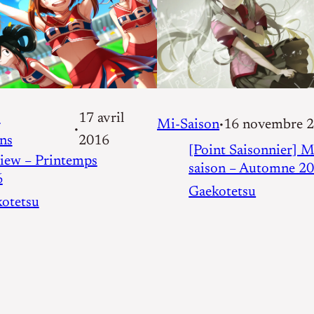
s
17 avril
Mi-Saison
16 novembre 
•
•
ns
2016
[Point Saisonnier] M
iew – Printemps
saison – Automne 2
6
Gaekotetsu
otetsu