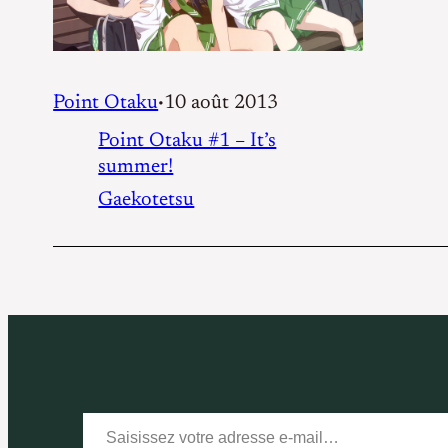
Point Otaku
10 août 2013
•
Point Otaku #1 – It’s
summer!
Gaekotetsu
Saisissez votre adresse e-mail…